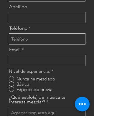
Apellido
Teléfono
Email
Nivel de experiencia:
*
Nunca he mezclado
Básico
Experiencia previa
¿Qué estilo(s) de música te
interesa mezclar?
¿ Que te gustaría lograr como Dj?